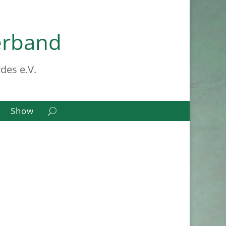
erband
des e.V.
Show