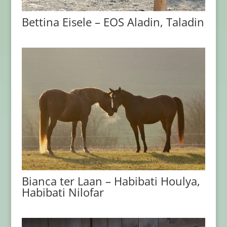
Bettina Eisele – EOS Aladin, Taladin
Bianca ter Laan – Habibati Houlya,
Habibati Nilofar