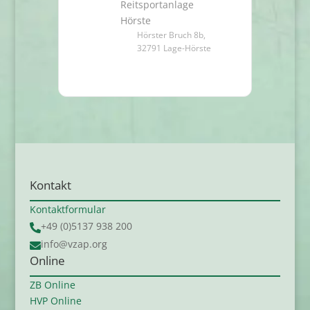
Reitsportanlage
Hörste
Hörster Bruch 8b,
32791 Lage-Hörste
Kontakt
Kontaktformular
+49 (0)5137 938 200

info@vzap.org

Online
ZB Online
HVP Online