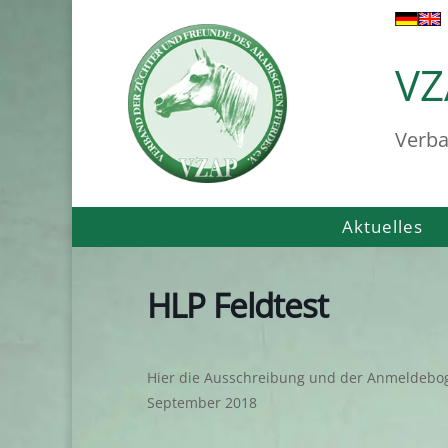
VZ
Verba
Aktuelles
HLP Feldtest
Hier die Ausschreibung und der Anmeldeboge
September 2018