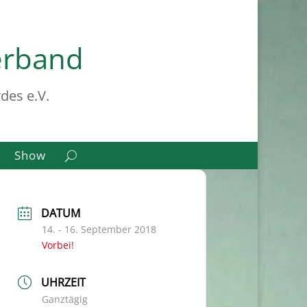
erband
des e.V.
Show
DATUM
14. - 16. September 2018
Vorbei!
UHRZEIT
Ganztägig