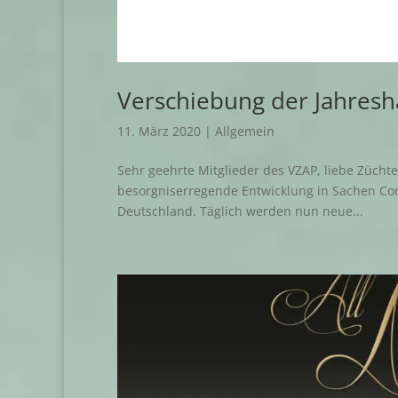
Verschiebung der Jahres
11. März 2020
|
Allgemein
Sehr geehrte Mitglieder des VZAP, liebe Züchte
besorgniserregende Entwicklung in Sachen Cor
Deutschland. Täglich werden nun neue...