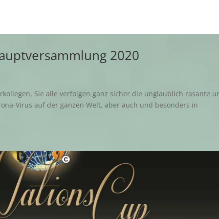
hauptversammlung 2020
rkollegen, Sie alle verfolgen ganz sicher die unglaublich rasante u
ona-Virus auf der ganzen Welt, aber auch und besonders in