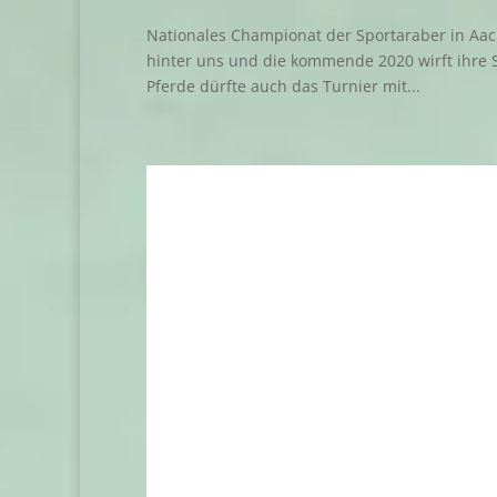
Nationales Championat der Sportaraber in Aach
hinter uns und die kommende 2020 wirft ihre S
Pferde dürfte auch das Turnier mit...