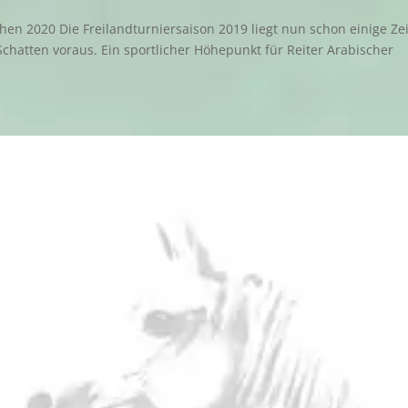
en 2020 Die Freilandturniersaison 2019 liegt nun schon einige Zei
chatten voraus. Ein sportlicher Höhepunkt für Reiter Arabischer