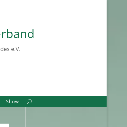
erband
des e.V.
Show