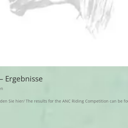
– Ergebnisse
en
den Sie hier/ The results for the ANC Riding Competition can be f