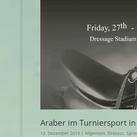
Araber im Turniersport i
12. Dezember 2019
|
Allgemein
,
Dressur
,
Spri