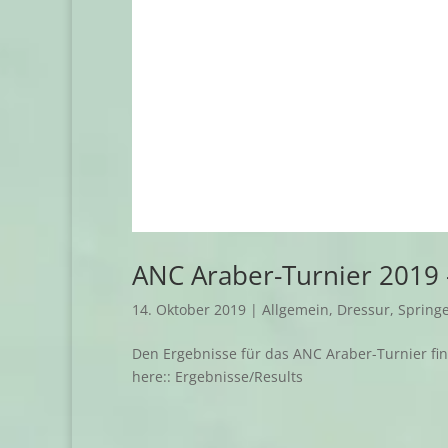
ANC Araber-Turnier 2019 
14. Oktober 2019
|
Allgemein
,
Dressur
,
Spring
Den Ergebnisse für das ANC Araber-Turnier fin
here:: Ergebnisse/Results