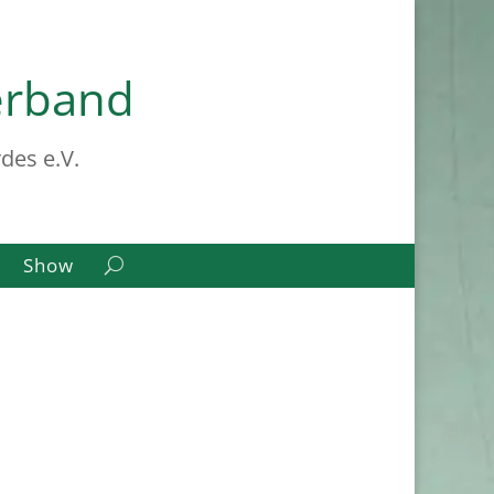
erband
des e.V.
Show