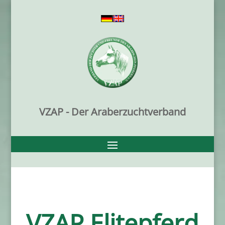
VZAP - Der Araberzuchtverband
VZAP Elitepferd