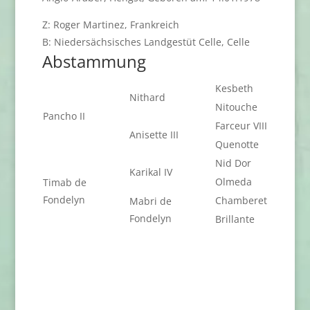
Z: Roger Martinez, Frankreich
B: Niedersächsisches Landgestüt Celle, Celle
Abstammung
Kesbeth
Nithard
Nitouche
Pancho II
Farceur VIII
Anisette III
Quenotte
Nid Dor
Karikal IV
Olmeda
Timab de
Fondelyn
Chamberet
Mabri de
Fondelyn
Brillante