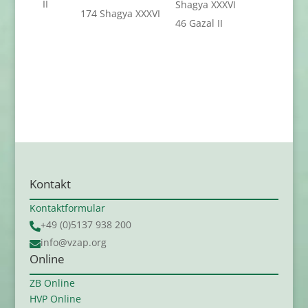
II
Shagya XXXVI
174 Shagya XXXVI
46 Gazal II
Kontakt
Kontaktformular
+49 (0)5137 938 200

info@vzap.org

Online
ZB Online
HVP Online