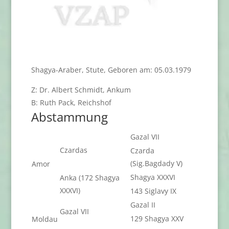
Shagya-Araber, Stute, Geboren am: 05.03.1979
Z: Dr. Albert Schmidt, Ankum
B: Ruth Pack, Reichshof
Abstammung
Gazal VII
Czardas
Czarda
(Sig.Bagdady V)
Amor
Shagya XXXVI
Anka (172 Shagya
XXXVI)
143 Siglavy IX
Gazal II
Gazal VII
129 Shagya XXV
Moldau