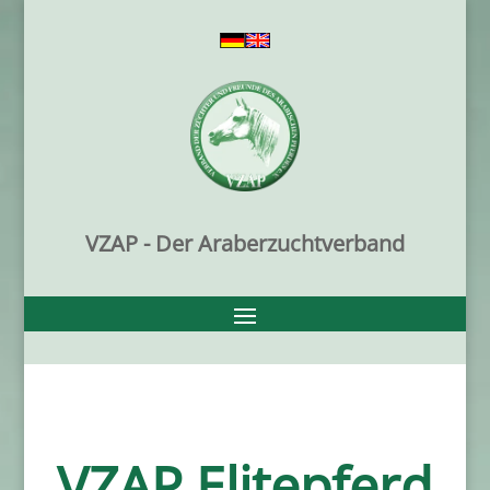
VZAP - Der Araberzuchtverband
VZAP Elitepferd