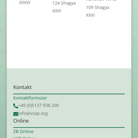
XXXVI
124 Shagya
109 Shagya
XXIII
XXIII
Kontakt
Kontaktformular
+49 (0)5137 938 200

info@vzap.org

Online
ZB Online