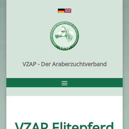
VZAP - Der Araberzuchtverband
VZAP Elitepferd