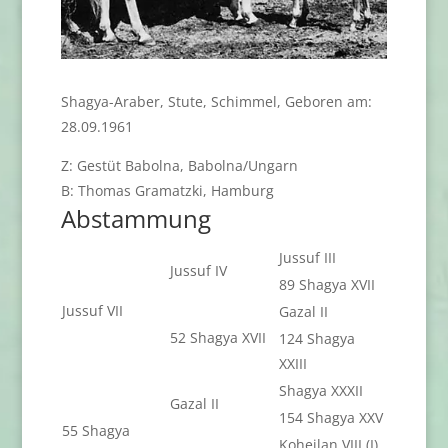
Shagya-Araber, Stute, Schimmel, Geboren am:
28.09.1961
Z: Gestüt Babolna, Babolna/Ungarn
B: Thomas Gramatzki, Hamburg
Abstammung
Jussuf III
Jussuf IV
89 Shagya XVII
Jussuf VII
Gazal II
52 Shagya XVII
124 Shagya
XXIII
Shagya XXXII
Gazal II
154 Shagya XXV
55 Shagya
Koheilan VIII (I)