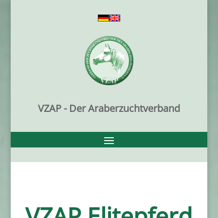
VZAP - Der Araberzuchtverband
VZAP Elitepferd