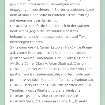
gewidmet. Erfreuliche 15 Nennungen waren
eingegangen, von denen 11 Starter erschienen. Nach
dem Ausfall einer Stute beendeten 10 die Prüfung
mit einem positiven Ergebnis.
Die arabischen Pferde konnten sich in der starken
Konkurrenz gegen die Warmblüter bestens
behaupten, da sie mit Losgelassenheit und Takt
überzeugen konnten.
So gewann die 4-j. Camar Estopia (Trak.) v. Le Rouge
a.d. Camar Esperanza ox, Z+B. Camelot Arabians,
geritten von Isa Lindemann. Der 3. Platz ging an die
AV-Stute Camar Qiara v. Arian Shah a.d. Qair un
Nissa, Z: Camelot Arabians, B: Nina Bühler-von Ellm,
geritten von Isa Lindemann, die sporterprobte und
prämierte AA-Stute Ghala bint Pamour v. Pamour a.d.
Gilsa, Z: Harry Brauer, B: Lisa Falk, geritten von Silke
Tennberg wurde Fünfte und die farbenfrohe
Flaxman’s Jezabel v. Black Diamond LDA a.d.
Flaxman’s Sara, Z: Flaxman Arabians, NL, B: Anita