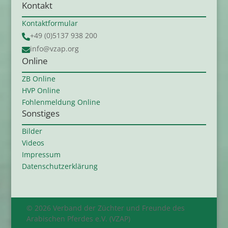
Kontakt
Kontaktformular
+49 (0)5137 938 200

info@vzap.org

Online
ZB Online
HVP Online
Fohlenmeldung Online
Sonstiges
Bilder
Videos
Impressum
Datenschutzerklärung
© 2026 Verband der Züchter und Freunde des
Arabischen Pferdes e.V. (VZAP)