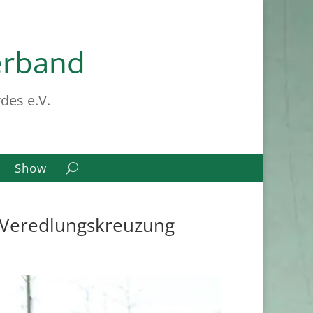
erband
des e.V.
Show
e Veredlungskreuzung