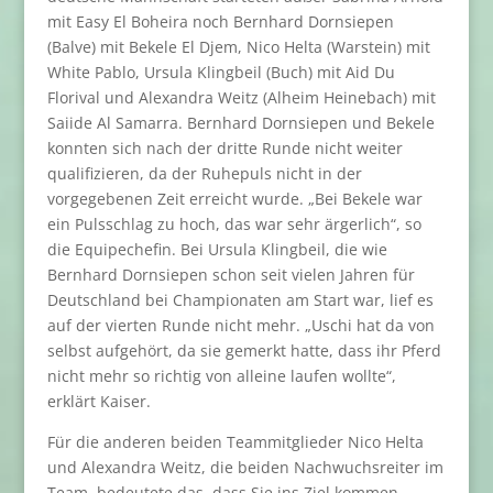
mit Easy El Boheira noch Bernhard Dornsiepen
(Balve) mit Bekele El Djem, Nico Helta (Warstein) mit
White Pablo, Ursula Klingbeil (Buch) mit Aid Du
Florival und Alexandra Weitz (Alheim Heinebach) mit
Saiide Al Samarra. Bernhard Dornsiepen und Bekele
konnten sich nach der dritte Runde nicht weiter
qualifizieren, da der Ruhepuls nicht in der
vorgegebenen Zeit erreicht wurde. „Bei Bekele war
ein Pulsschlag zu hoch, das war sehr ärgerlich“, so
die Equipechefin. Bei Ursula Klingbeil, die wie
Bernhard Dornsiepen schon seit vielen Jahren für
Deutschland bei Championaten am Start war, lief es
auf der vierten Runde nicht mehr. „Uschi hat da von
selbst aufgehört, da sie gemerkt hatte, dass ihr Pferd
nicht mehr so richtig von alleine laufen wollte“,
erklärt Kaiser.
Für die anderen beiden Teammitglieder Nico Helta
und Alexandra Weitz, die beiden Nachwuchsreiter im
Team, bedeutete das, dass Sie ins Ziel kommen