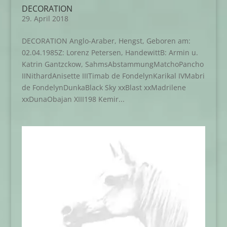
DECORATION
29. April 2018
DECORATION Anglo-Araber, Hengst, Geboren am:
02.04.1985Z: Lorenz Petersen, HandewittB: Armin u.
Katrin Gantzckow, SahmsAbstammungMatchoPancho
IINithardAnisette IIITimab de FondelynKarikal IVMabri
de FondelynDunkaBlack Sky xxBlast xxMadrilene
xxDunaObajan XIII198 Kemir...