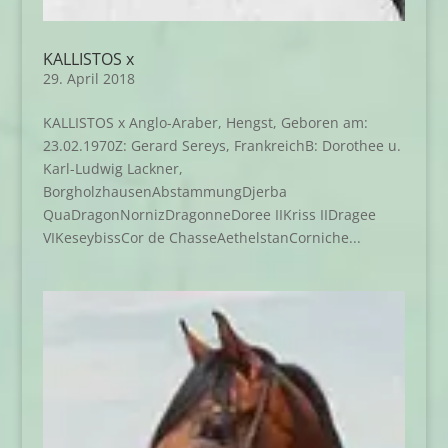
KALLISTOS x
29. April 2018
KALLISTOS x Anglo-Araber, Hengst, Geboren am:
23.02.1970Z: Gerard Sereys, FrankreichB: Dorothee u.
Karl-Ludwig Lackner,
BorgholzhausenAbstammungDjerba
QuaDragonNornizDragonneDoree IIKriss IIDragee
VIKeseybissCor de ChasseAethelstanCorniche...