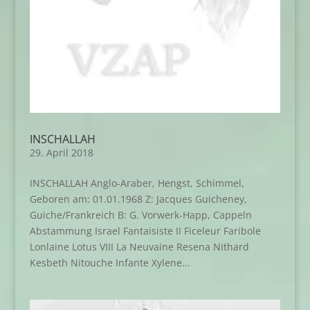
INSCHALLAH
29. April 2018
INSCHALLAH Anglo-Araber, Hengst, Schimmel,
Geboren am: 01.01.1968 Z: Jacques Guicheney,
Guiche/Frankreich B: G. Vorwerk-Happ, Cappeln
Abstammung Israel Fantaisiste II Ficeleur Faribole
Lonlaine Lotus VIII La Neuvaine Resena Nithard
Kesbeth Nitouche Infante Xylene...