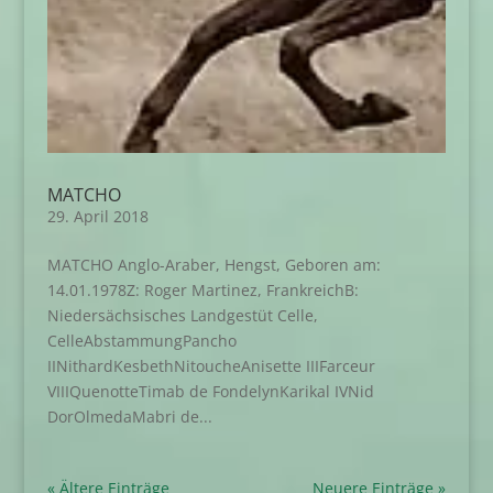
MATCHO
29. April 2018
MATCHO Anglo-Araber, Hengst, Geboren am:
14.01.1978Z: Roger Martinez, FrankreichB:
Niedersächsisches Landgestüt Celle,
CelleAbstammungPancho
IINithardKesbethNitoucheAnisette IIIFarceur
VIIIQuenotteTimab de FondelynKarikal IVNid
DorOlmedaMabri de...
« Ältere Einträge
Neuere Einträge »