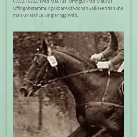
07.02.1980Z: Fred Maurus, UffingB: Fred Maurus,
UffingAbstammungAkbarAkifAdonahGalkaFeridahKhe
manKoratahLa SinglaYoggiWild...